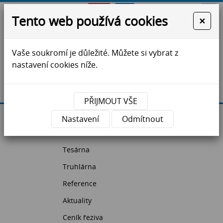
Tento web používá cookies
×
Vaše soukromí je důležité. Můžete si vybrat z
ZS Jihlava - krovy, vazníky, dřevostavby, řezivo
nastavení cookies níže.
Máte dotazy?
Kontaktujte nás
PŘIJMOUT VŠE
Úvodní strana
Nastavení
Odmítnout
Pila
Tesárna
Truhlárna
Reference
Aktuality
Ceník řeziva