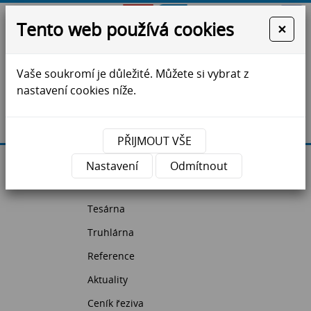
Tento web používá cookies
×
Vaše soukromí je důležité. Můžete si vybrat z
ZS Jihlava - krovy, vazníky, dřevostavby, řezivo
nastavení cookies níže.
Máte dotazy?
Kontaktujte nás
PŘIJMOUT VŠE
Úvodní strana
Nastavení
Odmítnout
Pila
Tesárna
Truhlárna
Reference
Aktuality
Ceník řeziva