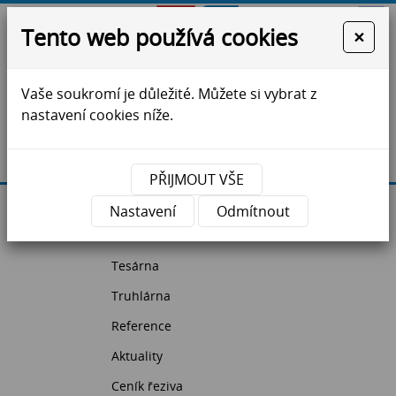
Tento web používá cookies
×
Vaše soukromí je důležité. Můžete si vybrat z
ZS Jihlava - krovy, vazníky, dřevostavby, řezivo
nastavení cookies níže.
Máte dotazy?
Kontaktujte nás
PŘIJMOUT VŠE
Úvodní strana
Nastavení
Odmítnout
Pila
Tesárna
Truhlárna
Reference
Aktuality
Ceník řeziva