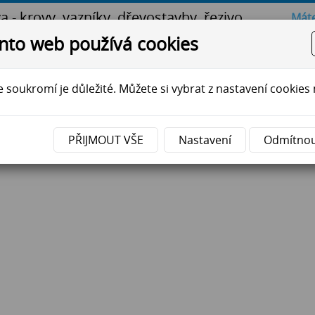
va - krovy, vazníky, dřevostavby, řezivo
Máte
nto web používá cookies
na
Pila
Tesárna
Truhlárna
Reference
Aktua
 soukromí je důležité. Můžete si vybrat z nastavení cookies 
PŘIJMOUT VŠE
Nastavení
Odmítno