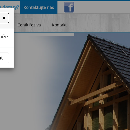
 dotazy?
Kontaktujte nás
×
lity
Ceník řeziva
Kontakt
níže.
ut