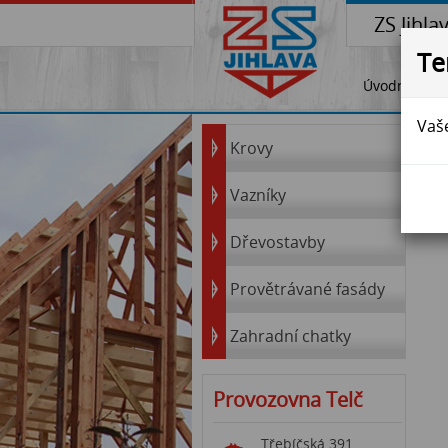
ZS Jihla
Te
Úvodní stra
Vaše
Krovy
Vazníky
Dřevostavby
Provětrávané fasády
Zahradní chatky
Provozovna Telč
Třebíčská 391