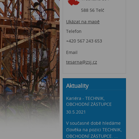
588 56 Telč
Ukázat na mapě
Telefon
+420 567 243 653
Email
tesarna@zsj.cz
Aktuality
Kariéra - TECHNIK,
OBCHODNÍ ZÁSTUPCE
30.5.2021
V současné době hledáme
člověka na pozici TECHNIK,
OBCHODNÍ ZÁSTUPCE. ...