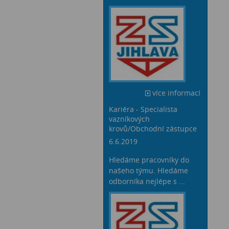
více informací
Kariéra - Specialista
vazníkových
krovů/Obchodní zástupce
6.6.2019
Hledáme pracovníky do
našeho týmu. Hledáme
odborníka nejlépe s ...