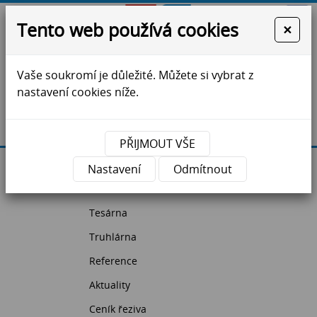
Tento web používá cookies
×
Vaše soukromí je důležité. Můžete si vybrat z
ZS Jihlava - krovy, vazníky, dřevostavby, řezivo
nastavení cookies níže.
Máte dotazy?
Kontaktujte nás
PŘIJMOUT VŠE
Úvodní strana
Nastavení
Odmítnout
Pila
Tesárna
Truhlárna
Reference
Aktuality
Ceník řeziva