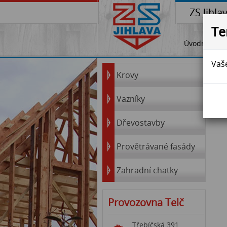
ZS Jihla
Te
Úvodní stra
Vaše
Krovy
Vazníky
Dřevostavby
Provětrávané fasády
Zahradní chatky
Provozovna Telč
Třebíčská 391