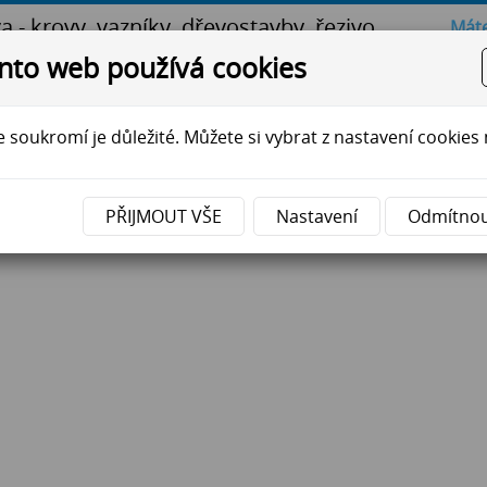
va - krovy, vazníky, dřevostavby, řezivo
Máte
nto web používá cookies
na
Pila
Tesárna
Truhlárna
Reference
Aktua
 soukromí je důležité. Můžete si vybrat z nastavení cookies 
PŘIJMOUT VŠE
Nastavení
Odmítno