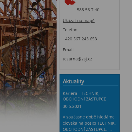
588 56 Telč
Ukázat na mapě
Telefon
+420 567 243 653
Email
tesarna@zsj.cz
Aktuality
Kariéra - TECHNIK,
OBCHODNÍ ZÁSTUPCE
30.5.2021
V současné době hledáme
člověka na pozici TECHNIK,
OBCHODNÍ ZÁSTUPCE. ...