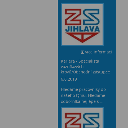
více informací
Kariéra - Specialista
vazníkových
krovů/Obchodní zástupce
6.6.2019
Hledáme pracovníky do
našeho týmu. Hledáme
odborníka nejlépe s ...