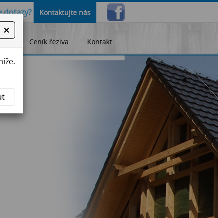
 dotazy?
Kontaktujte nás
×
lity
Ceník řeziva
Kontakt
níže.
ut