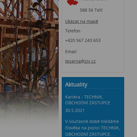
588 56 Telč
Ukázat na mapě
Telefon
+420 567 243 653
Email
tesarna@zsj.cz
Aktuality
Kariéra - TECHNIK,
OBCHODNÍ ZÁSTUPCE
30.5.2021
V současné době hledáme
člověka na pozici TECHNIK,
OBCHODNÍ ZÁSTUPCE. ...