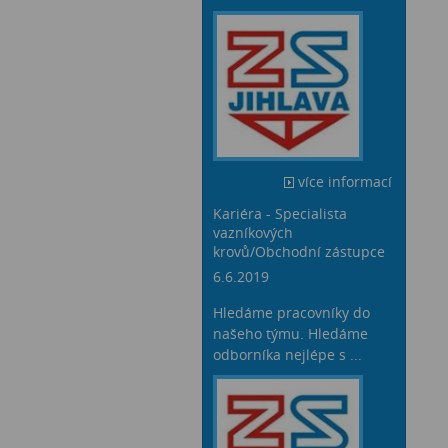
více informací
Kariéra - Specialista
vazníkových
krovů/Obchodní zástupce
6.6.2019
Hledáme pracovníky do
našeho týmu. Hledáme
odborníka nejlépe s ...