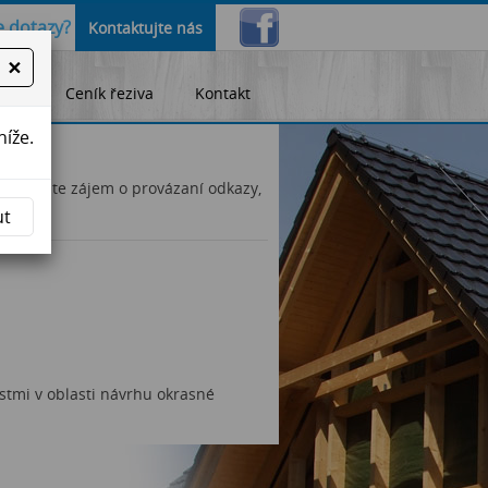
 dotazy?
Kontaktujte nás
×
lity
Ceník řeziva
Kontakt
níže.
ý a máte zájem o provázaní odkazy,
cz).
ut
tmi v oblasti návrhu okrasné