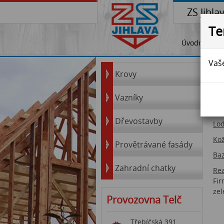
ZS Jihla
Te
Úvodní stra
Vaše
P
Krovy
V p
Vazníky
piš
Dřevostavby
Lod
Kož
Provětrávané fasády
Ba
Zahradní chatky
Rea
Fir
zel
Provozovna Telč
Třebíčská 391