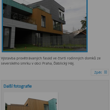
Výstavba provětrávaných fasád ve čtvrťi rodinných domků ze
severského smrku v obci Praha, Ďáblický Háj.
Další fotografie