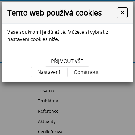
Tento web používá cookies
×
Vaše soukromí je důležité. Můžete si vybrat z
ZS Jihlava - krovy, vazníky, dřevostavby, řezivo
nastavení cookies níže.
Máte dotazy?
Kontaktujte nás
PŘIJMOUT VŠE
Úvodní strana
Nastavení
Odmítnout
Pila
Tesárna
Truhlárna
Reference
Aktuality
Ceník řeziva