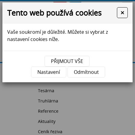
Tento web používá cookies
×
Vaše soukromí je důležité. Můžete si vybrat z
ZS Jihlava - krovy, vazníky, dřevostavby, řezivo
nastavení cookies níže.
Máte dotazy?
Kontaktujte nás
PŘIJMOUT VŠE
Úvodní strana
Nastavení
Odmítnout
Pila
Tesárna
Truhlárna
Reference
Aktuality
Ceník řeziva