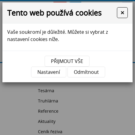
Tento web používá cookies
×
Vaše soukromí je důležité. Můžete si vybrat z
ZS Jihlava - krovy, vazníky, dřevostavby, řezivo
nastavení cookies níže.
Máte dotazy?
Kontaktujte nás
PŘIJMOUT VŠE
Úvodní strana
Nastavení
Odmítnout
Pila
Tesárna
Truhlárna
Reference
Aktuality
Ceník řeziva