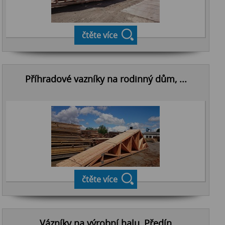
čtěte více
Příhradové vazníky na rodinný dům, ...
čtěte více
Vázníky na výrobní halu, Předín