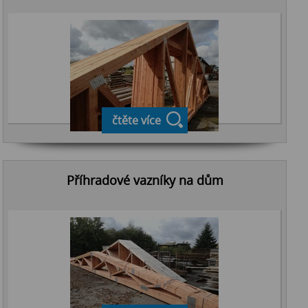
čtěte více
Příhradové vazníky na dům