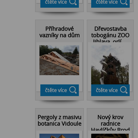
čtěte více
čtěte více
Příhradové
Dřevostavba
vazníky na dům
tobogánu ZOO
Jihlava, orlí ...
čtěte více
čtěte více
Pergoly z masivu
Nový krov
botanica Vidoule
radnice
Havlíčkův Brod