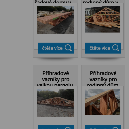
řadové domy v ...
rodinný dům v ...
čtěte více
čtěte více
Příhradové
Příhradové
vazníky pro
vazníky pro
velkou pergolu.
rodinný dům,
Luka ...