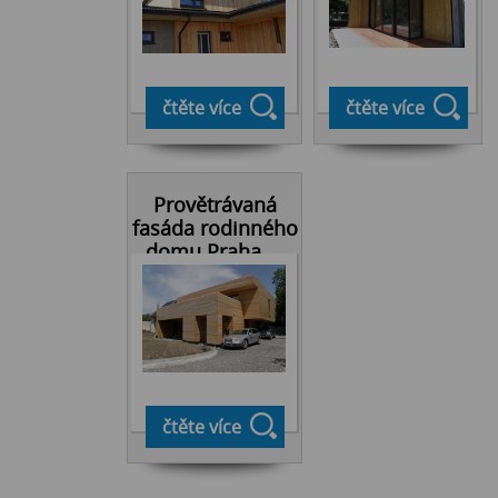
čtěte více
čtěte více
Provětrávaná
fasáda rodinného
domu Praha ...
čtěte více