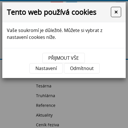
Tento web používá cookies
×
Vaše soukromí je důležité. Můžete si vybrat z
ZS Jihlava - krovy, vazníky, dřevostavby, řezivo
nastavení cookies níže.
Máte dotazy?
Kontaktujte nás
PŘIJMOUT VŠE
Úvodní strana
Nastavení
Odmítnout
Pila
Tesárna
Truhlárna
Reference
Aktuality
Ceník řeziva