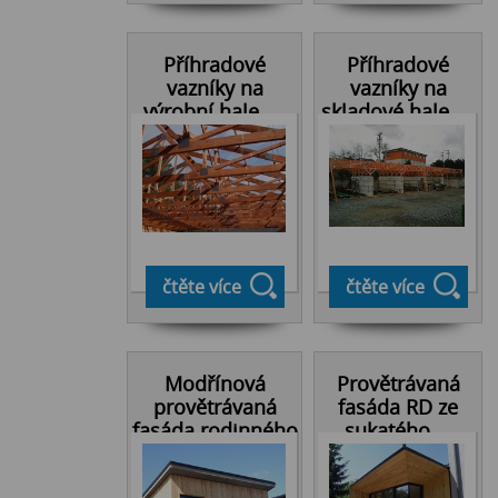
Příhradové
Příhradové
vazníky na
vazníky na
výrobní hale, ...
skladové hale, ...
čtěte více
čtěte více
Modřínová
Provětrávaná
provětrávaná
fasáda RD ze
fasáda rodinného
sukatého ...
...