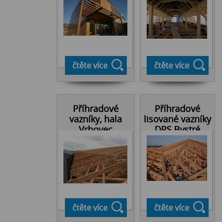
čtěte více
čtěte více
Příhradové
Příhradové
vazníky, hala
lisované vazníky
Vrbovec
DPS Bystré
čtěte více
čtěte více